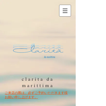
clarita da
m
arittima
ご来店の際は
、必ずご予約いただきます様
お願い申し上げます。